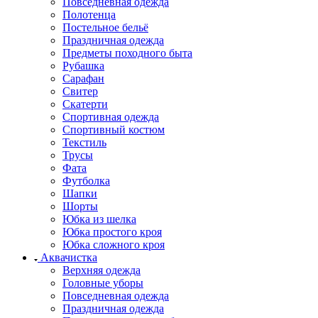
Повседневная одежда
Полотенца
Постельное бельё
Праздничная одежда
Предметы походного быта
Рубашка
Сарафан
Свитер
Скатерти
Спортивная одежда
Спортивный костюм
Текстиль
Трусы
Фата
Футболка
Шапки
Шорты
Юбка из шелка
Юбка простого кроя
Юбка сложного кроя
Аквачистка
Верхняя одежда
Головные уборы
Повседневная одежда
Праздничная одежда