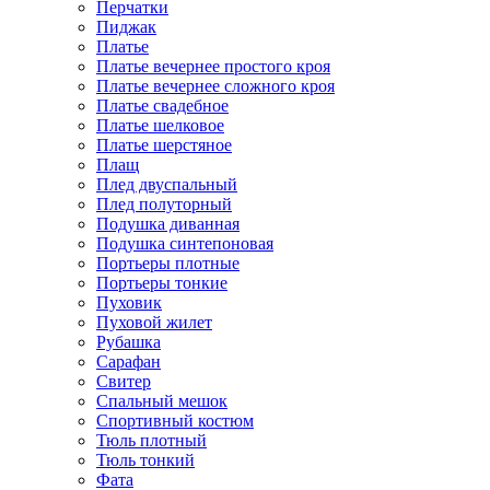
Перчатки
Пиджак
Платье
Платье вечернее простого кроя
Платье вечернее сложного кроя
Платье свадебное
Платье шелковое
Платье шерстяное
Плащ
Плед двуспальный
Плед полуторный
Подушка диванная
Подушка синтепоновая
Портьеры плотные
Портьеры тонкие
Пуховик
Пуховой жилет
Рубашка
Сарафан
Свитер
Спальный мешок
Спортивный костюм
Тюль плотный
Тюль тонкий
Фата