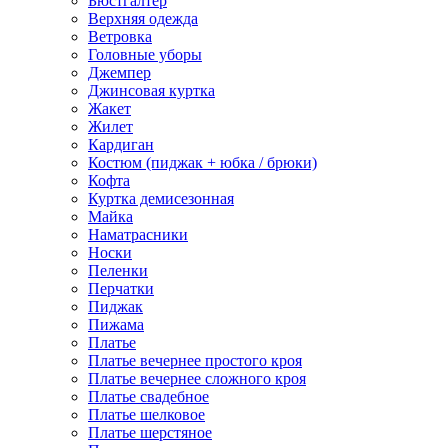
Бюстгалтер
Верхняя одежда
Ветровка
Головные уборы
Джемпер
Джинсовая куртка
Жакет
Жилет
Кардиган
Костюм (пиджак + юбка / брюки)
Кофта
Куртка демисезонная
Майка
Наматрасники
Носки
Пеленки
Перчатки
Пиджак
Пижама
Платье
Платье вечернее простого кроя
Платье вечернее сложного кроя
Платье свадебное
Платье шелковое
Платье шерстяное