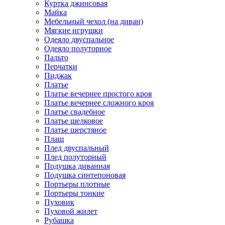
Куртка джинсовая
Майка
Мебельный чехол (на диван)
Мягкие игрушки
Одеяло двуспальное
Одеяло полуторное
Пальто
Перчатки
Пиджак
Платье
Платье вечернее простого кроя
Платье вечернее сложного кроя
Платье свадебное
Платье шелковое
Платье шерстяное
Плащ
Плед двуспальный
Плед полуторный
Подушка диванная
Подушка синтепоновая
Портьеры плотные
Портьеры тонкие
Пуховик
Пуховой жилет
Рубашка