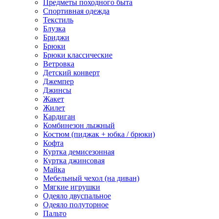
Предметы походного быта
Спортивная одежда
Текстиль
Блузка
Бриджи
Брюки
Брюки классические
Ветровка
Детский конверт
Джемпер
Джинсы
Жакет
Жилет
Кардиган
Комбинезон лыжный
Костюм (пиджак + юбка / брюки)
Кофта
Куртка демисезонная
Куртка джинсовая
Майка
Мебельный чехол (на диван)
Мягкие игрушки
Одеяло двуспальное
Одеяло полуторное
Пальто