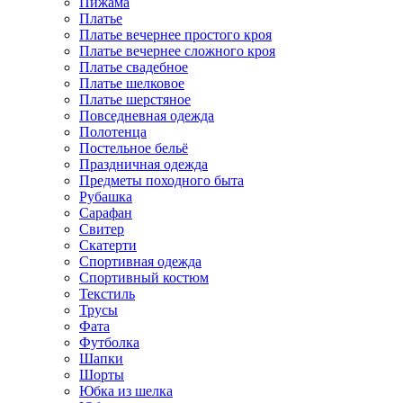
Пижама
Платье
Платье вечернее простого кроя
Платье вечернее сложного кроя
Платье свадебное
Платье шелковое
Платье шерстяное
Повседневная одежда
Полотенца
Постельное бельё
Праздничная одежда
Предметы походного быта
Рубашка
Сарафан
Свитер
Скатерти
Спортивная одежда
Спортивный костюм
Текстиль
Трусы
Фата
Футболка
Шапки
Шорты
Юбка из шелка