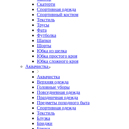
Скатерти
Спортивная одежда
Спортивный костюм
Текстиль
Трусы
Фата
Футболка
Шапки
Шорты
Юбка из шелка
Юбка простого кроя
Юбка сложного кроя
Аквачистка
Аквачистка
Верхняя одежда
Головные уборы
Повседневная одежда
Праздничная одежда
Предметы походного быта
Спортивная одежда
Текстиль
Блузка
Бриджи
Брюки