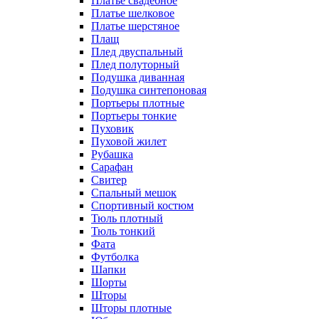
Платье свадебное
Платье шелковое
Платье шерстяное
Плащ
Плед двуспальный
Плед полуторный
Подушка диванная
Подушка синтепоновая
Портьеры плотные
Портьеры тонкие
Пуховик
Пуховой жилет
Рубашка
Сарафан
Свитер
Спальный мешок
Спортивный костюм
Тюль плотный
Тюль тонкий
Фата
Футболка
Шапки
Шорты
Шторы
Шторы плотные