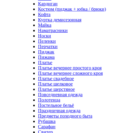
Кардиган
Костюм (пиджак + юбка / брюки)
Кофта
Куртка демисезонная
Майка
Наматрасники
Носки
Пеленки
Перчатки
Пиджак
Пижама
Платье
Платье вечернее простого кроя
Платье вечернее сложного кроя
Платье свадебное
Платье шелковое
Платье шерстяное
Повседневная одежда
Полотенца
Постельное бельё
Праздничная одежда
Предметы походного быта
Рубашка
Сарафан
Свитер