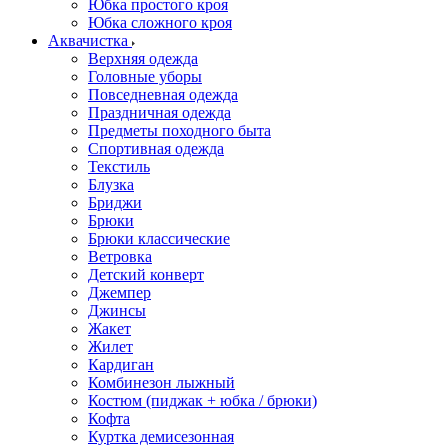
Юбка простого кроя
Юбка сложного кроя
Аквачистка
Верхняя одежда
Головные уборы
Повседневная одежда
Праздничная одежда
Предметы походного быта
Спортивная одежда
Текстиль
Блузка
Бриджи
Брюки
Брюки классические
Ветровка
Детский конверт
Джемпер
Джинсы
Жакет
Жилет
Кардиган
Комбинезон лыжный
Костюм (пиджак + юбка / брюки)
Кофта
Куртка демисезонная